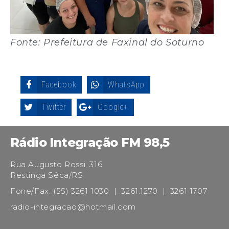
Fonte: Prefeitura de Faxinal do Soturno
Facebook
WhatsApp
Twitter
Google+
Rádio Integração FM 98,5
Rua Augusto Rossi, 316
Restinga Sêca/RS
Fone/Fax: (55) 3261 1030 | 3261.1270 | 3261 1707
radio-integracao@hotmail.com