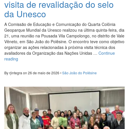
visita de revalidação do selo
da Unesco
A Comissão de Educação e Comunicação do Quarta Colônia
Geoparque Mundial da Unesco realizou na última quinta-feira, dia
21, uma reunião na Pousada Vila Campolongo, no distrito de Vale
Vêneto, em São João do Polêsine. O encontro teve como objetivo
organizar as ações relacionadas à próxima visita técnica dos
avaliadores da Organização das Nações Unidas …
Continue
“Reunião
reading
da
Comissão
By rjintegra on 26 de maio de 2026 •
São João do Polêsine
do
Quarta
Colônia
Geoparque
Unesco
alinha
ações
para
visita
de