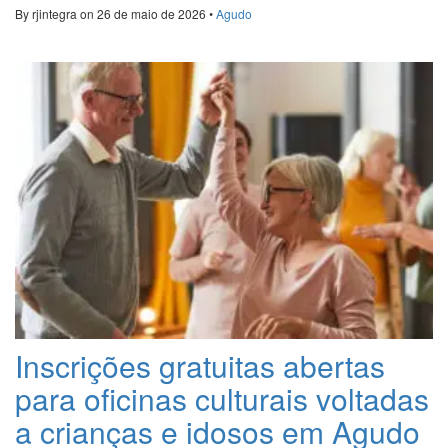
oficina
By rjintegra on 26 de maio de 2026 •
Agudo
sobre
prevenção
e
resposta
desastres
naturais
no
meio
rural”
Inscrições gratuitas abertas
para oficinas culturais voltadas
a crianças e idosos em Agudo