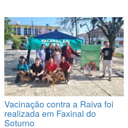
Vacinação contra a Raiva foi
realizada em Faxinal do
Soturno