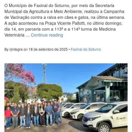
O Município de Faxinal do Soturno, por meio da Secretaria
Municipal da Agricultura e Meio Ambiente, realizou a Campanha
de Vacinação contra a raiva em cães e gatos, na última semana.
A ação aconteceu na Praça Vicente Pallotti, no último domingo,
dia 14, em parceria com a 113ª e a 114ª turma de Medicina
“Vacinação
Veterinária …
Continue reading
contra
a
By rjintegra on 18 de setembro de 2025 •
Faxinal do Soturno
Raiva
foi
realizada
em
Faxinal
do
Soturno”