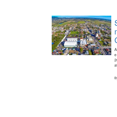
A
e
2
a
B