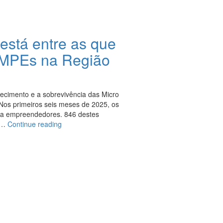
stá entre as que
 MPEs na Região
ecimento e a sobrevivência das Micro
Nos primeiros seis meses de 2025, os
s a empreendedores. 846 destes
“Sala
r …
Continue reading
do
Empreendedor
de
Agudo
está
entre
as
que
mais