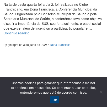
Na tarde desta quarta-feira dia 2, foi realizada no Clube
Franciscano, em Dona Francisca, a Conferência Municipal da
Saúde. Organizada pelo Conselho Municipal de Saúde e pela
Secretaria Municipal de Saúde, a conferência teve como objetivo
discutir a importância do SUS, seu fortalecimento, o papel social
que exerce, além de incentivar a participação popular e …
“Dona
Continue reading
Francisca:
Realizada
By rjintegra on 3 de julho de 2025 •
Dona Francisca
a
Conferência
Municipal
da
Saúde”
Usamos cookies para garantir que oferecemos a melhor
experiência em nosso site. Se continuar a usar este site,
entenderemos que está de acordo com isso.
Ok