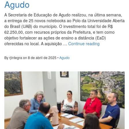
Agudo
A Secretaria de Educação de Agudo realizou, na última semana,
a entrega de 25 novos notebooks ao Polo da Universidade Aberta
do Brasil (UAB) do município. O investimento total foi de R$
62.250,00, com recursos próprios da Prefeitura, e tem como
objetivo fortalecer as ações de ensino a distância (EaD)
“Secretaria
oferecidas no local. A aquisição …
Continue reading
Municipal
de
By rjintegra on 8 de abril de 2025 •
Agudo
Educação
entrega
novos
notebooks
para
o
Polo
UAB
de
Agudo”